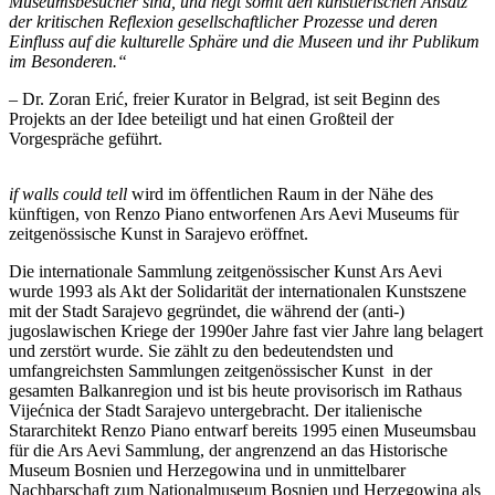
Museumsbesucher sind, und hegt somit den künstlerischen Ansatz
der kritischen Reflexion gesellschaftlicher Prozesse und deren
Einfluss auf die kulturelle Sphäre und die Museen und ihr Publikum
im Besonderen.“
– Dr. Zoran Erić, freier Kurator in Belgrad, ist seit Beginn des
Projekts an der Idee beteiligt und hat einen Großteil der
Vorgespräche geführt.
if walls could tell
wird im öffentlichen Raum in der Nähe des
künftigen, von Renzo Piano entworfenen Ars Aevi Museums für
zeitgenössische Kunst in Sarajevo eröffnet.
Die internationale Sammlung zeitgenössischer Kunst Ars Aevi
wurde 1993 als Akt der Solidarität der internationalen Kunstszene
mit der Stadt Sarajevo gegründet, die während der (anti-)
jugoslawischen Kriege der 1990er Jahre fast vier Jahre lang belagert
und zerstört wurde. Sie zählt zu den bedeutendsten und
umfangreichsten Sammlungen zeitgenössischer Kunst in der
gesamten Balkanregion und ist bis heute provisorisch im Rathaus
Vijećnica der Stadt Sarajevo untergebracht. Der italienische
Stararchitekt Renzo Piano entwarf bereits 1995 einen Museumsbau
für die Ars Aevi Sammlung, der angrenzend an das Historische
Museum Bosnien und Herzegowina und in unmittelbarer
Nachbarschaft zum Nationalmuseum Bosnien und Herzegowina als