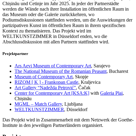
Chișinău und Cetinje im Jahr 2025. In jeder der Partnerstädte
werden die Wände nach ihrer Installation im öffentlichen Raum in
das Museum oder die Galerie zurückkehren, wo
Podiumsdiskussionen stattfinden werden, um die Auswirkungen der
partizipativen Kunst im öffentlichen Raum in ihrem spezifischen
Kontext zu thematisieren. Das Projekt wird im
WELTKUNSTZIMMER in Düsseldorf enden, wo die
Abschlussdiskussion mit allen Partnern stattfinden wird.
Projektpartner
Ars Aevi Museum of Contemporary Art
, Sarajevo
The National Museum of the Romanian Peasant
, Bucharest
Museum of Contemporary Art
, Skopje
RIZOM [ K ] - Frankopan Castle
, Kraljevica
Art Gallery “Nadežda Petrović”
, Čačak
Center for Contemporary Art [KSA:K]
with
Galeria Plai
,
Chișinău
MGML – Match Gallery
, Ljubljana
WELTKUNSTZIMMER
, Düsseldorf
Das Projekt wird in Zusammenarbeit mit dem Netzwerk der Goethe-
Institute in den jeweiligen Partnerländern organisiert.