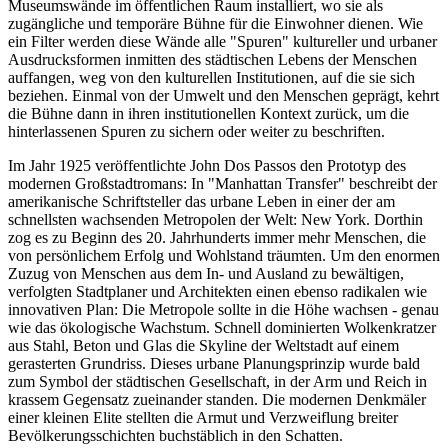
Museumswände im öffentlichen Raum installiert, wo sie als
zugängliche und temporäre Bühne für die Einwohner dienen. Wie
ein Filter werden diese Wände alle "Spuren" kultureller und urbaner
Ausdrucksformen inmitten des städtischen Lebens der Menschen
auffangen, weg von den kulturellen Institutionen, auf die sie sich
beziehen. Einmal von der Umwelt und den Menschen geprägt, kehrt
die Bühne dann in ihren institutionellen Kontext zurück, um die
hinterlassenen Spuren zu sichern oder weiter zu beschriften.
Im Jahr 1925 veröffentlichte John Dos Passos den Prototyp des
modernen Großstadtromans: In "Manhattan Transfer" beschreibt der
amerikanische Schriftsteller das urbane Leben in einer der am
schnellsten wachsenden Metropolen der Welt: New York. Dorthin
zog es zu Beginn des 20. Jahrhunderts immer mehr Menschen, die
von persönlichem Erfolg und Wohlstand träumten. Um den enormen
Zuzug von Menschen aus dem In- und Ausland zu bewältigen,
verfolgten Stadtplaner und Architekten einen ebenso radikalen wie
innovativen Plan: Die Metropole sollte in die Höhe wachsen - genau
wie das ökologische Wachstum. Schnell dominierten Wolkenkratzer
aus Stahl, Beton und Glas die Skyline der Weltstadt auf einem
gerasterten Grundriss. Dieses urbane Planungsprinzip wurde bald
zum Symbol der städtischen Gesellschaft, in der Arm und Reich in
krassem Gegensatz zueinander standen. Die modernen Denkmäler
einer kleinen Elite stellten die Armut und Verzweiflung breiter
Bevölkerungsschichten buchstäblich in den Schatten.