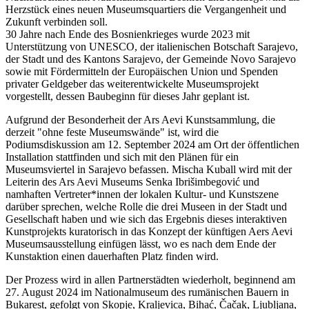
Herzstück eines neuen Museumsquartiers die Vergangenheit und
Zukunft verbinden soll.
30 Jahre nach Ende des Bosnienkrieges wurde 2023 mit
Unterstützung von UNESCO, der italienischen Botschaft Sarajevo,
der Stadt und des Kantons Sarajevo, der Gemeinde Novo Sarajevo
sowie mit Fördermitteln der Europäischen Union und Spenden
privater Geldgeber das weiterentwickelte Museumsprojekt
vorgestellt, dessen Baubeginn für dieses Jahr geplant ist.
Aufgrund der Besonderheit der Ars Aevi Kunstsammlung, die
derzeit "ohne feste Museumswände" ist, wird die
Podiumsdiskussion am 12. September 2024 am Ort der öffentlichen
Installation stattfinden und sich mit den Plänen für ein
Museumsviertel in Sarajevo befassen. Mischa Kuball wird mit der
Leiterin des Ars Aevi Museums Senka Ibrišimbegović und
namhaften Vertreter*innen der lokalen Kultur- und Kunstszene
darüber sprechen, welche Rolle die drei Museen in der Stadt und
Gesellschaft haben und wie sich das Ergebnis dieses interaktiven
Kunstprojekts kuratorisch in das Konzept der künftigen Aers Aevi
Museumsausstellung einfügen lässt, wo es nach dem Ende der
Kunstaktion einen dauerhaften Platz finden wird.
Der Prozess wird in allen Partnerstädten wiederholt, beginnend am
27. August 2024 im Nationalmuseum des rumänischen Bauern in
Bukarest, gefolgt von Skopje, Kraljevica, Bihać, Čačak, Ljubljana,