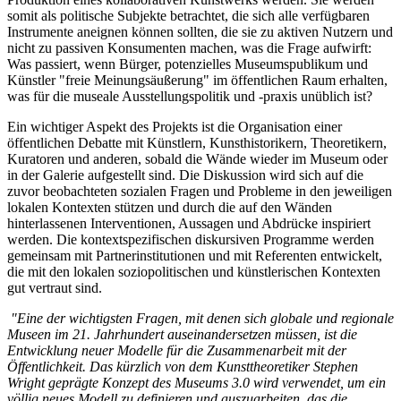
somit als politische Subjekte betrachtet, die sich alle verfügbaren
Instrumente aneignen können sollten, die sie zu aktiven Nutzern und
nicht zu passiven Konsumenten machen, was die Frage aufwirft:
Was passiert, wenn Bürger, potenzielles Museumspublikum und
Künstler "freie Meinungsäußerung" im öffentlichen Raum erhalten,
was für die museale Ausstellungspolitik und -praxis unüblich ist?
Ein wichtiger Aspekt des Projekts ist die Organisation einer
öffentlichen Debatte mit Künstlern, Kunsthistorikern, Theoretikern,
Kuratoren und anderen, sobald die Wände wieder im Museum oder
in der Galerie aufgestellt sind. Die Diskussion wird sich auf die
zuvor beobachteten sozialen Fragen und Probleme in den jeweiligen
lokalen Kontexten stützen und durch die auf den Wänden
hinterlassenen Interventionen, Aussagen und Abdrücke inspiriert
werden. Die kontextspezifischen diskursiven Programme werden
gemeinsam mit Partnerinstitutionen und mit Referenten entwickelt,
die mit den lokalen soziopolitischen und künstlerischen Kontexten
gut vertraut sind.
"Eine der wichtigsten Fragen, mit denen sich globale und regionale
Museen im 21. Jahrhundert auseinandersetzen müssen, ist die
Entwicklung neuer Modelle für die Zusammenarbeit mit der
Öffentlichkeit. Das kürzlich von dem Kunsttheoretiker Stephen
Wright geprägte Konzept des Museums 3.0 wird verwendet, um ein
völlig neues Modell zu definieren und auszuarbeiten, das die