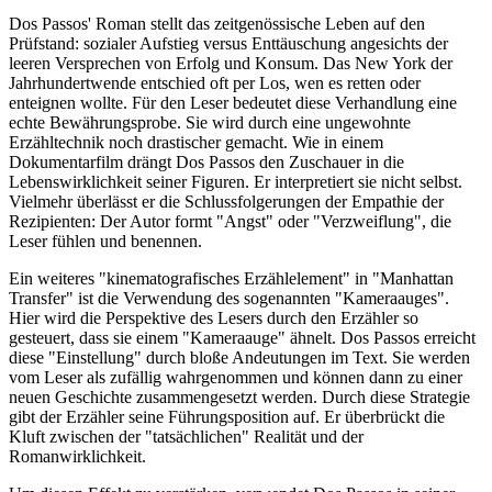
Dos Passos' Roman stellt das zeitgenössische Leben auf den
Prüfstand: sozialer Aufstieg versus Enttäuschung angesichts der
leeren Versprechen von Erfolg und Konsum. Das New York der
Jahrhundertwende entschied oft per Los, wen es retten oder
enteignen wollte. Für den Leser bedeutet diese Verhandlung eine
echte Bewährungsprobe. Sie wird durch eine ungewohnte
Erzähltechnik noch drastischer gemacht. Wie in einem
Dokumentarfilm drängt Dos Passos den Zuschauer in die
Lebenswirklichkeit seiner Figuren. Er interpretiert sie nicht selbst.
Vielmehr überlässt er die Schlussfolgerungen der Empathie der
Rezipienten: Der Autor formt "Angst" oder "Verzweiflung", die
Leser fühlen und benennen.
Ein weiteres "kinematografisches Erzählelement" in "Manhattan
Transfer" ist die Verwendung des sogenannten "Kameraauges".
Hier wird die Perspektive des Lesers durch den Erzähler so
gesteuert, dass sie einem "Kameraauge" ähnelt. Dos Passos erreicht
diese "Einstellung" durch bloße Andeutungen im Text. Sie werden
vom Leser als zufällig wahrgenommen und können dann zu einer
neuen Geschichte zusammengesetzt werden. Durch diese Strategie
gibt der Erzähler seine Führungsposition auf. Er überbrückt die
Kluft zwischen der "tatsächlichen" Realität und der
Romanwirklichkeit.