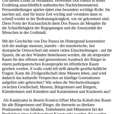
Um diesen Effekt zu verstärken, verwendet Dos Passos in seiner
Erzählung ausschließlich authentisches Nachrichtenmaterial.
Pressemitteilungen spielen dabei eine besonders wichtige Rolle: Sie
tauchen auf, sind für kurze Zeit wichtig und versinken dann so
schnell wieder in der Bedeutungslosigkeit, wie sie gekommen sind.
Diese Form der Kurznachricht dient Dos Passos als Metapher für
die Schnelllebigkeit der Begegnungen und die Anonymität der
Menschen in der Großstadt.
Mit der Geschichte von Dos Passos im Hintergrund konzentriert
sich der analoge museum_transfer - der transitorische, fast
dystopische Ortswechsel mit seinen vielen Einschreibungen - auf die
Spuren, die an den Wänden hinterlassen werden, die als temporärer
Raum für den offenen und grenzenlosen Ausdruck der Bürger in
einem partizipatorischen Kunstprojekt im öffentlichen Raum
gesehen werden. if walls could tell stellt aktuelle gesellschaftliche
Fragen: Kann die Zivilgesellschaft ohne Museen leben, und wird
dadurch das kulturelle Versprechen an künftige Generationen
aufgelöst oder gebrochen? Wie sehen die Wechselwirkungen
zwischen Gesellschaft, Museen, Bürgerinnen und Bürgern,
Künstlerinnen und Künstlern und Kuratorinnen und Kuratoren aus?
Als Katalysator in diesem Kontext öffnet Mischa Kuball den Raum
für alle Bürgerinnen und Bürger, die ihrerseits zu direkten
Produzenten von Inhalten, Teilnehmern und Mitautoren bei der
Produktion eines kollaborativen Kunstwerks werden. Sie werden