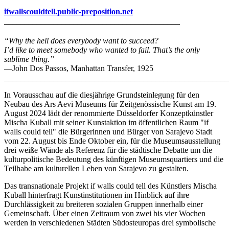
ifwallscouldtell.public-preposition.net
___________________________________________
“Why the hell does everybody want to succeed?
I’d like to meet somebody who wanted to fail. That’s the only
sublime thing.”
—John Dos Passos, Manhattan Transfer, 1925
_______________________________________________________
In Vorausschau auf die diesjährige Grundsteinlegung für den
Neubau des Ars Aevi Museums für Zeitgenössische Kunst am 19.
August 2024 lädt der renommierte Düsseldorfer Konzeptkünstler
Mischa Kuball mit seiner Kunstaktion im öffentlichen Raum "if
walls could tell" die Bürgerinnen und Bürger von Sarajevo Stadt
vom 22. August bis Ende Oktober ein, für die Museumsausstellung
drei weiße Wände als Referenz für die städtische Debatte um die
kulturpolitische Bedeutung des künftigen Museumsquartiers und die
Teilhabe am kulturellen Leben von Sarajevo zu gestalten.
Das transnationale Projekt if walls could tell des Künstlers Mischa
Kuball hinterfragt Kunstinstitutionen im Hinblick auf ihre
Durchlässigkeit zu breiteren sozialen Gruppen innerhalb einer
Gemeinschaft. Über einen Zeitraum von zwei bis vier Wochen
werden in verschiedenen Städten Südosteuropas drei symbolische