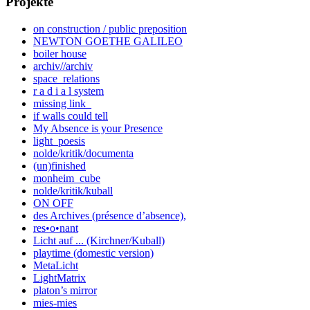
Projekte
on construction / public preposition
NEWTON GOETHE GALILEO
boiler house
archiv//archiv
space_relations
r a d i a l system
missing link_
if walls could tell
My Absence is your Presence
light_poesis
nolde/kritik/documenta
(un)finished
monheim_cube
nolde/kritik/kuball
ON OFF
des Archives (présence d’absence),
res•o•nant
Licht auf ... (Kirchner/Kuball)
playtime (domestic version)
MetaLicht
LightMatrix
platon’s mirror
mies-mies