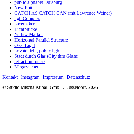
public alphabet Duisburg
New Pott
CATCH AS CATCH CAN (mit Lawrence Weiner)
lightComplex
pacemaker
Lichtbrücke
Yellow Marker
Horizontal Parallel Structure
Oval Light
private light, public light
Stadt durch Glas (City thru Glass)
refraction house
Megazeichen
Kontakt
|
Instagram
|
Impressum
|
Datenschutz
© Studio Mischa Kuball GmbH, Düsseldorf, 2026