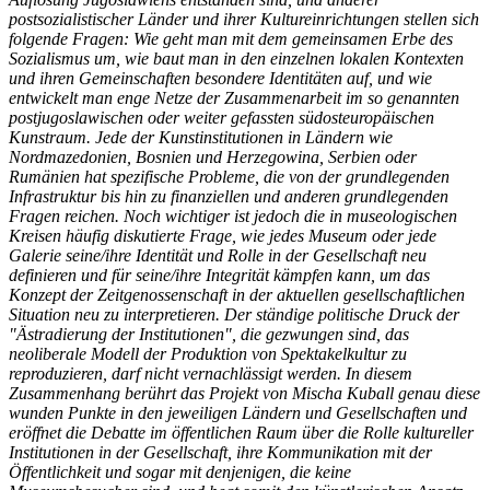
postsozialistischer Länder und ihrer Kultureinrichtungen stellen sich
folgende Fragen: Wie geht man mit dem gemeinsamen Erbe des
Sozialismus um, wie baut man in den einzelnen lokalen Kontexten
und ihren Gemeinschaften besondere Identitäten auf, und wie
entwickelt man enge Netze der Zusammenarbeit im so genannten
postjugoslawischen oder weiter gefassten südosteuropäischen
Kunstraum. Jede der Kunstinstitutionen in Ländern wie
Nordmazedonien, Bosnien und Herzegowina, Serbien oder
Rumänien hat spezifische Probleme, die von der grundlegenden
Infrastruktur bis hin zu finanziellen und anderen grundlegenden
Fragen reichen. Noch wichtiger ist jedoch die in museologischen
Kreisen häufig diskutierte Frage, wie jedes Museum oder jede
Galerie seine/ihre Identität und Rolle in der Gesellschaft neu
definieren und für seine/ihre Integrität kämpfen kann, um das
Konzept der Zeitgenossenschaft in der aktuellen gesellschaftlichen
Situation neu zu interpretieren. Der ständige politische Druck der
"Ästradierung der Institutionen", die gezwungen sind, das
neoliberale Modell der Produktion von Spektakelkultur zu
reproduzieren, darf nicht vernachlässigt werden. In diesem
Zusammenhang berührt das Projekt von Mischa Kuball genau diese
wunden Punkte in den jeweiligen Ländern und Gesellschaften und
eröffnet die Debatte im öffentlichen Raum über die Rolle kultureller
Institutionen in der Gesellschaft, ihre Kommunikation mit der
Öffentlichkeit und sogar mit denjenigen, die keine