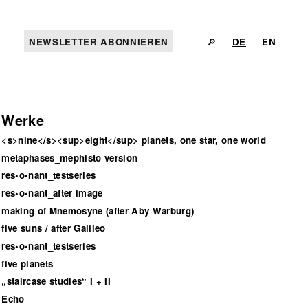
NEWSLETTER ABONNIEREN
🔎
DE
EN
Werke
<s>nine</s><sup>eight</sup> planets, one star, one world
metaphases_mephisto version
res•o•nant_testseries
res•o•nant_after image
making of Mnemosyne (after Aby Warburg)
five suns / after Galileo
res•o•nant_testseries
five planets
„staircase studies“ I + II
Echo