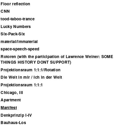
Floor reflection
CNN
tood-taboo-trance
Lucky Numbers
Six-Pack-Six
material/immaterial
space-speech-speed
Rotoren (with the participation of Lawrence Weiner: SOME
THINGS HISTORY DONT SUPPORT)
Projektionsraum 1:1:1/Rotation
Die Welt in mir / Ich in der Welt
Projektionsraum 1:1:1
Chicago, III
Apartment
Manifest
Denkprinzip I-IV
Bauhaus-Los